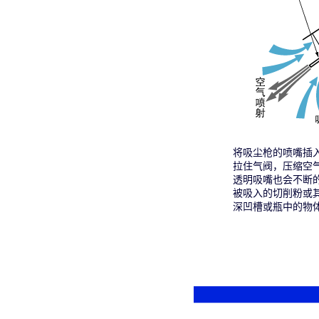
将吸尘枪的喷嘴插
拉住气阀，压缩空
透明吸嘴也会不断
被吸入的切削粉或
深凹槽或瓶中的物