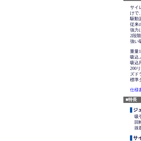
サイ
けで
駆動
従来
強力
2段
強い
重量1
吸込
吸込
20
ズド
標準
仕様
■特長
ジ
吸
回
抜
サ