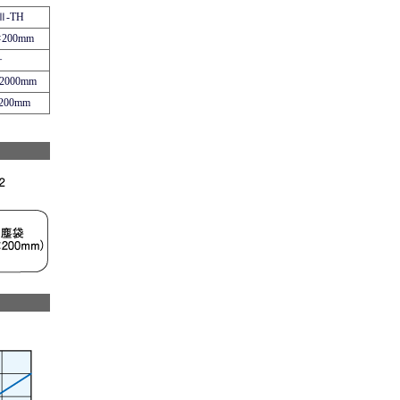
Ⅲ-TH
200mm
ヶ
2000mm
200mm