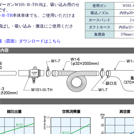
ーガンW101-Ⅲ-TH-Bは、吸い込み用のセ
使用ガン
W101-
です。
吸込ノズル
内径φ20×
-Ⅲ-TH
本体単体でも、ご使用いただけま
ホースバンド
2
飛ばし・吸い込み・搬送にご使用くださ
ダクトホース
内径φ32×
集塵袋
370mm×
書（図面）ダウンロードはこちら
ト内容
表