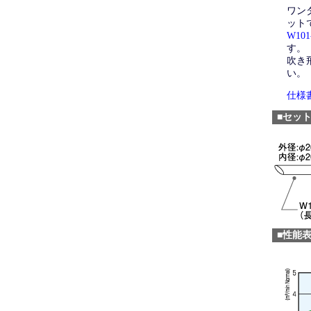
ワンダ
ット
W101
す。
吹き
い。
仕様
■セッ
■性能